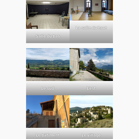
La salle du haut
Salle du bas
Le sud
L’est
Le bâtiment
Le village