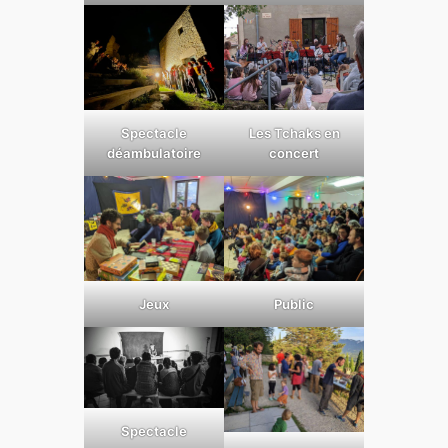
Spectacle
Les Tchaks en
déambulatoire
concert
Jeux
Public
Spectacle